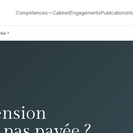
Compétences
Cabinet
Engagements
Publications
Ho
yée ?
ension
 pas payée ?