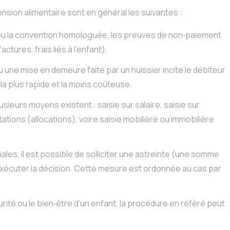
sion alimentaire sont en général les suivantes :
u la convention homologuée, les preuves de non‑paiement
ctures, frais liés à l’enfant).
une mise en demeure faite par un huissier incite le débiteur
 la plus rapide et la moins coûteuse.
usieurs moyens existent : saisie sur salaire, saisie sur
ations (allocations), voire saisie mobilière ou immobilière
iales, il est possible de solliciter une astreinte (une somme
 exécuter la décision. Cette mesure est ordonnée au cas par
rité ou le bien‑être d’un enfant, la procédure en référé peut