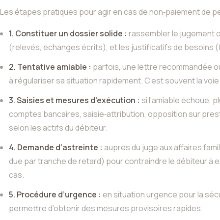
Les étapes pratiques pour agir en cas de non‑paiement de pen
1. Constituer un dossier solide :
rassembler le jugement o
(relevés, échanges écrits), et les justificatifs de besoins (fa
2. Tentative amiable :
parfois, une lettre recommandée ou 
à régulariser sa situation rapidement. C’est souvent la voie
3. Saisies et mesures d’exécution :
si l’amiable échoue, pl
comptes bancaires, saisie‑attribution, opposition sur prest
selon les actifs du débiteur.
4. Demande d’astreinte :
auprès du juge aux affaires famil
due par tranche de retard) pour contraindre le débiteur à
cas.
5. Procédure d’urgence :
en situation urgence pour la sécu
permettre d’obtenir des mesures provisoires rapides.