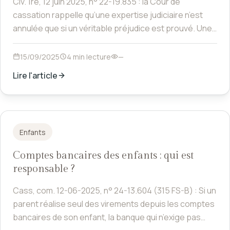
Civ. 1re, 12 juin 2025, n° 22-19.835 : la Cour de
cassation rappelle qu’une expertise judiciaire n’est
annulée que si un véritable préjudice est prouvé. Une
mère contestait deux expertises recommandant le
retrait de son autorité parentale : la première a été
15/09/2025
4 min lecture
—
annulée pour manque d’impartialité, mais la seconde a
Lire l'article
été jugée valable car menée de façon autonome.
Enfants
Comptes bancaires des enfants : qui est
responsable ?
Cass, com. 12-06-2025, n° 24-13.604 (315 FS-B) : Si un
parent réalise seul des virements depuis les comptes
bancaires de son enfant, la banque qui n’exige pas