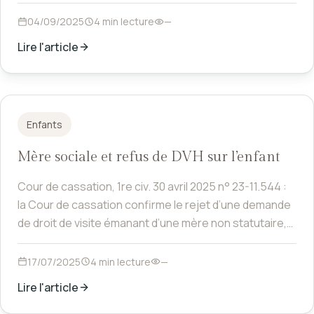
l’accord de l’autre parent peut engager sa
responsabilité.
04/09/2025
4 min lecture
—
Lire l'article
Enfants
Mère sociale et refus de DVH sur l’enfant
Cour de cassation, 1re civ. 30 avril 2025 n° 23-11.544 :
la Cour de cassation confirme le rejet d’une demande
de droit de visite émanant d’une mère non statutaire,
malgré l’établissement d’un projet parental commun à
la naissance, au nom de l’intérêt supérieur de l’enfant.
17/07/2025
4 min lecture
—
Lire l'article