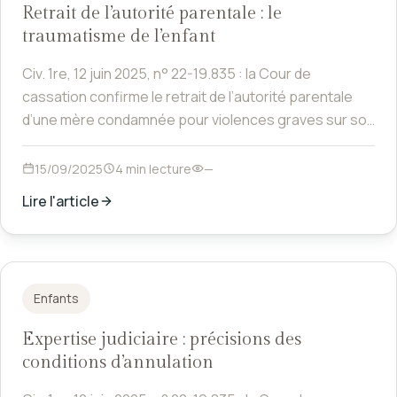
Retrait de l’autorité parentale : le
traumatisme de l’enfant
Civ. 1re, 12 juin 2025, n° 22-19.835 : la Cour de
cassation confirme le retrait de l’autorité parentale
d’une mère condamnée pour violences graves sur son
fils. Rappelant que le juge doit apprécier le danger au
jour où il statue et que l’intérêt supérieur de l’enfant
15/09/2025
4 min lecture
—
prime, elle relève la persistance de séquelles
Lire l'article
traumatiques de l’enfant et du danger psychologique
générés par les violences subies.
Enfants
Expertise judiciaire : précisions des
conditions d’annulation