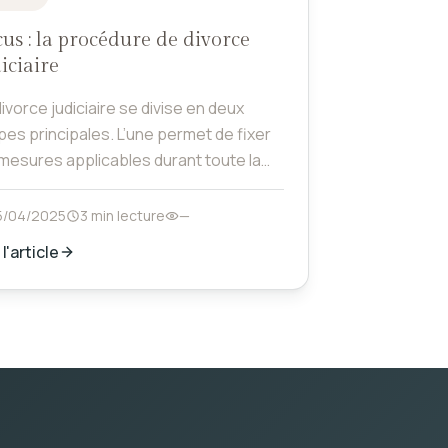
us : la procédure de divorce
iciaire
ivorce judiciaire se divise en deux
pes principales. L’une permet de fixer
 mesures applicables durant toute la
cédure de divorce, l’autre permet de
er les mesures qui s’appliqueront à
5/04/2025
3 min lecture
—
sue de la procédure de divorce. La
 l'article
résentation par avocat est obligatoire
nt le juge aux affaires familiales.