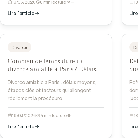
18/05/2026
8 min lecture
—
1
Lire l'article
Lire
Divorce
Di
Combien de temps dure un
Ref
divorce amiable à Paris ? Délais
que
réels
Divorce amiable à Paris : délais moyens,
Ref
étapes clés et facteurs qui allongent
dém
réellement la procédure.
juge
19/03/2026
4 min lecture
—
1
Lire l'article
Lire