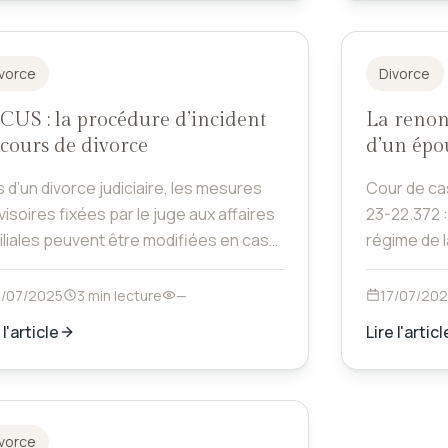
vorce
Divorce
CUS : la procédure d’incident
La renon
cours de divorce
d’un épou
 d’un divorce judiciaire, les mesures
Cour de ca
isoires fixées par le juge aux affaires
23-22.372 : lorsqu’un époux marié sous le
iliales peuvent être modifiées en cas
régime de 
lément nouveau, postérieur et
apport à u
erminant. Cette demande de
communs, l
9/07/2025
3 min lecture
—
17/07/20
ification relève d’une procédure dite «
qualité d’a
 l'article
Lire l'articl
cident », distincte de la procédure
condition q
cipale.
équivoque.
vorce