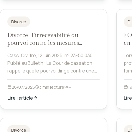
Divorce
Di
Divorce : l’irrecevabilité du
FO
pourvoi contre les mesures
en 
provisoires
Cass. Civ. 1re, 12 juin 2025, n° 23-50.030,
Lors
Publié au Bulletin : La Cour de cassation
prov
rappelle que le pourvoi dirigé contre une
fam
ordonnance relative aux mesures
d’é
provisoires dans le cadre d’une procédure
dét
26/07/2025
3 min lecture
—
1
de divorce est irrecevable, s’il est formé
mod
Lire l'article
Lire
indépendamment de la décision au fond,
d’in
sauf hypothèse d’excès de pouvoir.
prin
Divorce
Di