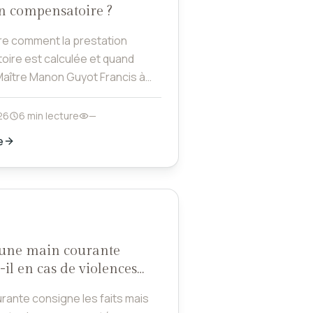
on compensatoire ?
e comment la prestation
ire est calculée et quand
Maître Manon Guyot Francis à
26
6 min lecture
—
e
une main courante
-il en cas de violences
es ?
rante consigne les faits mais