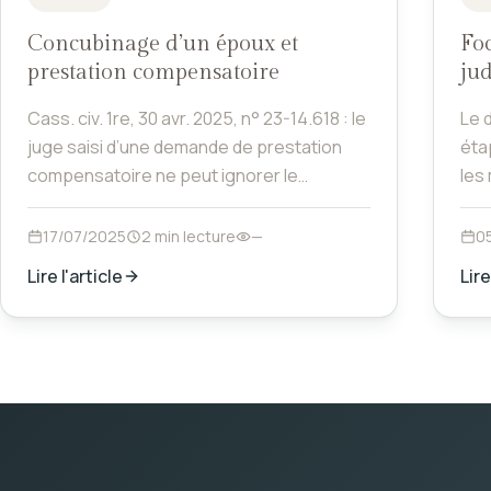
Concubinage d’un époux et
Foc
prestation compensatoire
jud
Cass. civ. 1re, 30 avr. 2025, n° 23-14.618 : le
Le d
juge saisi d’une demande de prestation
éta
compensatoire ne peut ignorer le
les
concubinage post-séparation d'un époux.
pro
fix
17/07/2025
2 min lecture
—
0
l’is
Lire l'article
Lire
rep
deva