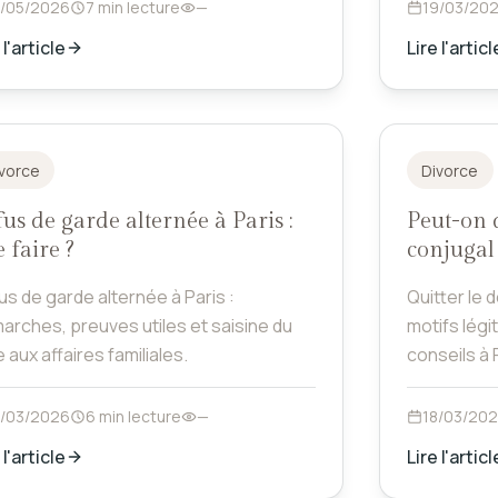
8/05/2026
7 min lecture
—
19/03/20
 l'article
Lire l'articl
vorce
Divorce
us de garde alternée à Paris :
Peut-on q
 faire ?
conjugal 
us de garde alternée à Paris :
Quitter le 
arches, preuves utiles et saisine du
motifs légi
 aux affaires familiales.
conseils à
en toute sé
8/03/2026
6 min lecture
—
18/03/20
 l'article
Lire l'articl