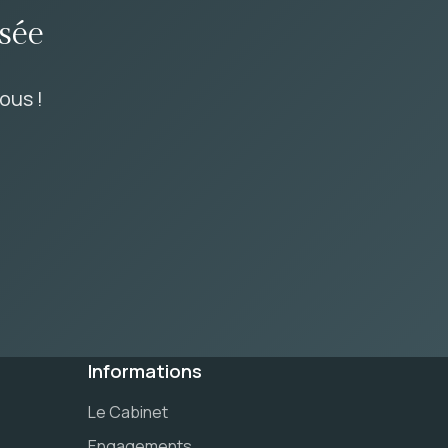
sée
ous !
Informations
Le Cabinet
Engagements