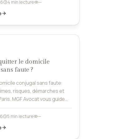
26
4 min lecture
—
e
uitter le domicile
sans faute ?
domicile conjugal sans faute:
times, risques, démarches et
 Paris. MGF Avocat vous guide
curité.
26
5 min lecture
—
e