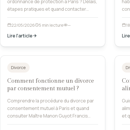
ordonnance de protection à Paris ? Délais,
hab
étapes pratiques et quand contacter
con
Maître Manon Guyot Francis.
22/05/2026
5 min lecture
—
1
Lire l'article
Lire
Divorce
Di
Comment fonctionne un divorce
Co
par consentement mutuel ?
ali
Comprendre la procédure du divorce par
Gui
consentement mutuel à Paris et quand
ali
consulter Maître Manon Guyot Francis
et 
pour sécuriser l'accord.