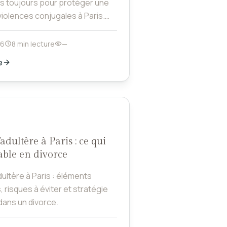
as toujours pour protéger une
violences conjugales à Paris.
ns et démarches.
26
8 min lecture
—
e
adultère à Paris : ce qui
able en divorce
ultère à Paris : éléments
 risques à éviter et stratégie
dans un divorce.