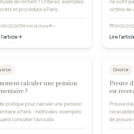
ituelle de l'enfant ? Critères, exemples
ne suffit p
crets et procédure à Paris.
victime de 
Explicatio
8/05/2026
8 min lecture
—
18/05/20
 l'article
Lire l'articl
vorce
Divorce
mment calculer une pension
Preuve d’
mentaire ?
est recev
de pratique pour calculer une pension
Preuve d’ad
mentaire à Paris : méthodes, exemples
recevables,
quand consulter l'avocate.
de preuve 