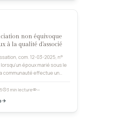
ciation non équivoque
x à la qualité d’associé
ssation, com. 12-03-2025, n°
la communauté effectue un
ne société avec des fonds
’autre époux peut renoncer à la
25
3 min lecture
—
ssocié pour la moitié des parts à
e
ue cette renonciation soit sans