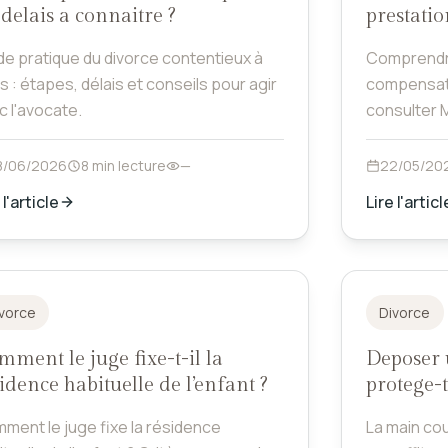
 delais a connaitre ?
prestati
de pratique du divorce contentieux à
Comprendr
s : étapes, délais et conseils pour agir
compensato
c l'avocate.
consulter 
Paris.
8/06/2026
8 min lecture
—
22/05/20
 l'article
Lire l'articl
vorce
Divorce
ment le juge fixe-t-il la
Deposer 
idence habituelle de l’enfant ?
protege-t
conjugal
ment le juge fixe la résidence
La main cou